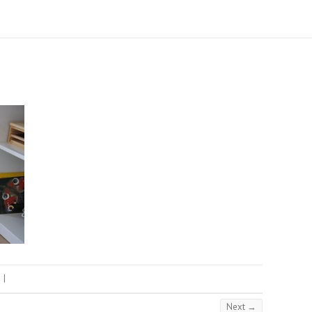
|
Next →