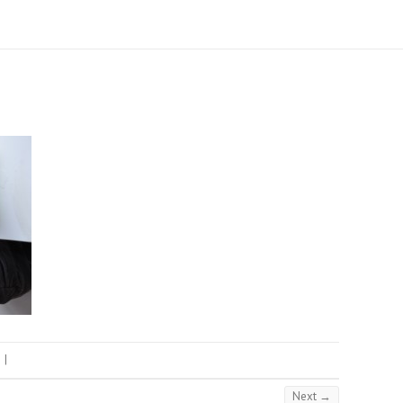
|
Next →