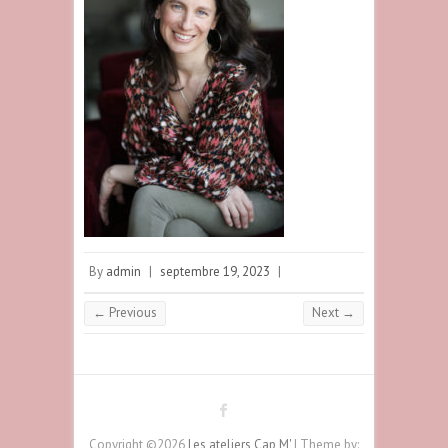
By
admin
|
septembre 19, 2023
|
← Previous
Next →
Copyright ©2026
Les ateliers Cap M'
| Theme by: