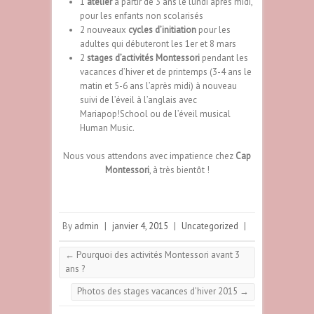
1
atelier
à partir de 3 ans le lundi après midi,
pour les enfants non scolarisés
2 nouveaux
cycles d’initiation
pour les
adultes qui débuteront les 1er et 8 mars
2
stages d’activités Montessori
pendant les
vacances d’hiver et de printemps (3-4 ans le
matin et 5-6 ans l’après midi) à nouveau
suivi de l’éveil à l’anglais avec
Mariapop!School
ou de l’éveil musical
Human Music
.
Nous vous attendons avec impatience chez
Cap
Montessori
, à très bientôt !
By
admin
|
janvier 4, 2015
|
Uncategorized
|
←
Pourquoi des activités Montessori avant 3
ans ?
Photos des stages vacances d’hiver 2015
→