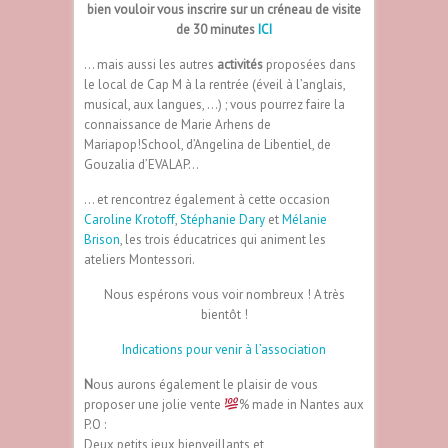
bien vouloir vous inscrire sur un créneau de visite
de 30 minutes
ICI
… mais aussi les autres
activités
proposées dans
le local de Cap M à la rentrée (éveil à l’anglais,
musical, aux langues, …) ; vous pourrez faire la
connaissance de Marie Arhens de
Mariapop!School, d’Angelina de Libentiel, de
Gouzalia d’EVALAP…
… et rencontrez également à cette occasion
Caroline Krotoff
,
Stéphanie Dary
et
Mélanie
Brison
, les trois éducatrices qui animent les
ateliers Montessori.
Nous espérons vous voir nombreux ! A très
bientôt !
Indications pour venir à l’association
N
ous aurons également le plaisir de vous
proposer une jolie vente
% made in Nantes aux
P.O :
Deux petits jeux bienveillants et